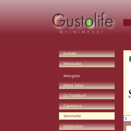
Navigation
überspringen
Kontakt
Weinsuche
Weingüter
Navigation
Kleine Zalze
überspringen
Du Toitskloof
Capesecco
Simonsvlei
Edgebaston