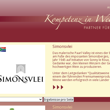
Na
A
ü
Simonsvlei
Das malerische Paarl Valley ist eines de
am Fuße des imposanten Simonsberges, lie
Jahr 1945 auf Initiative von Sonny le Rou
Gedanke war, den kleinen Winzern der Ge
hochwertigen Wein zu produzieren.
Unter dem Leitgedanken “Qualitätsweine z
einem der führenden Premiumweinproduz
Weine werden erfolgreich in viele Länder 
Simonsvlei