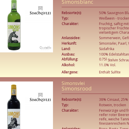
Simonsblanc
Rebsorte(n):
50% Sauvignon Bl
Typ:
Weißwein - trocke
Charakter:
Fruchtig, saftig m
tropischer Früchte
vielseitigem Chara
Anlassidee:
Sommerwein, Geflü
Herkunft:
Simonsvlei, Paarl
Land:
Südafrika
Ausbau:
100% Edelstahltan
Abfüllung:
0.75l
Stelvin Schr
Alkohol:
11.0% Vol.
Allergene:
Enthält Sulfite
Simonsvlei
Simonsrood
Rebsorte(n):
38% Cinsaut, 25% 
Typ:
Rotwein, trocken
Charakter:
Feinwürzige und f
reifer roter Beere
reife, weiche Tann
finessenreichem N
Anlassidee:
Pizza, Pasta, Tap