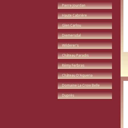
Pierre Jourdan
Haute Cabrière
Glen Carlou
Diemersdal
Wilderer's
Château Paradis
Rémy Ferbras
Château D'Aqueria
Domaine La Croix Belle
Duprès