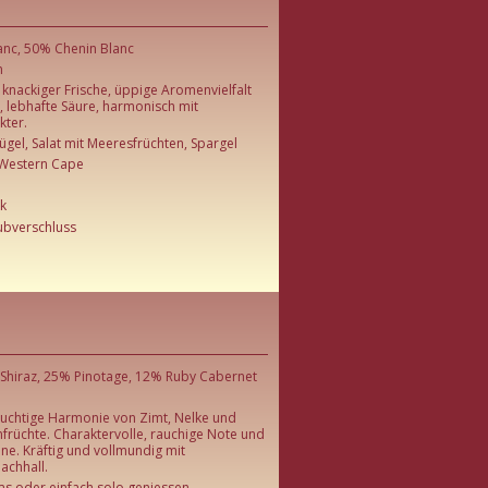
anc, 50% Chenin Blanc
n
it knackiger Frische, üppige Aromenvielfalt
, lebhafte Säure, harmonisch mit
kter.
gel, Salat mit Meeresfrüchten, Spargel
, Western Cape
k
aubverschluss
Shiraz, 25% Pinotage, 12% Ruby Cabernet
ruchtige Harmonie von Zimt, Nelke und
nfrüchte. Charaktervolle, rauchige Note und
ine. Kräftig und vollmundig mit
achhall.
pas oder einfach solo geniessen